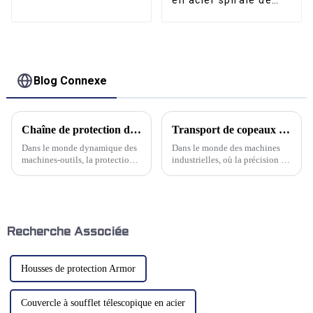
qualité supérieure
Blog Connexe
Chaîne de protection de câble flexible en acier au carbone TL : une synthèse de résistance et de flexibilité
Transport de copeaux robuste : convoyeurs de copeaux métalliques robustes pour applications exigeantes
Dans le monde dynamique des
Dans le monde des machines
machines-outils, la protection
industrielles, où la précision et
des câbles et flexibles est
l'efficacité sont primordiales, le
essentielle. La chaîne porte-
rôle d'un convoyeur de
câbles flexible en acier au
copeaux fiable est primordial.
carbone TL de Kwlid est la
Chez Kwlid, nous comprenons
référence absolue.
les défis auxquels l'homme est
confronté…
Recherche Associée
Housses de protection Armor
Couvercle à soufflet télescopique en acier