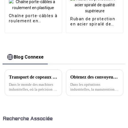
Chaîne porte-câbles à
Ruban de protection
roulement en
en acier spiralé de
plastique
qualité supérieure
Blog Connexe
Transport de copeaux robuste : convoyeurs de copeaux métalliques robustes pour applications exigeantes
Obtenez des convoyeurs de haute qualité pour une efficacité maximale
Dans le monde des machines
Dans les opérations
industrielles, où la précision et
industrielles, la manutention
l'efficacité sont primordiales, le
est l'un des processus les plus
rôle d'un convoyeur de
importants. Pour optimiser
copeaux fiable est primordial.
l'efficacité et garantir un flux
Chez Kwlid, nous comprenons
de travail fluide, de
les défis auxquels l'homme est
nombreuses entreprises se
confronté…
tournent vers des convoyeurs
Recherche Associée
de haute qualité. Ces