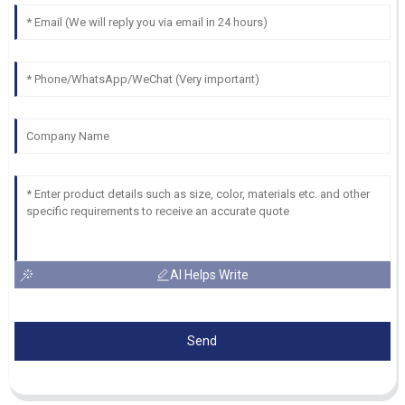
AI Helps Write
Send