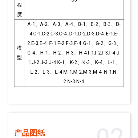
程
度
A-1、A-2、A-3、A-4、B-1、B-2、B-3、B-
4
C-1.C-2.C-3.C-4. D-1.D-2.D-3.D-4.
E-1.E-
2.E-3.E-4. F-1.F-2.F-3.F-4.
G-1、G-2、G-3、
模
G-4、H-1、H-2、H-3、H-4
I-1.I-2.I-3.I-4 J-
型
1.J-2.J-3.J-4
K-1、K-2、K-3、K-4、L-1、
L-2、L-3、L-4
M-1.M-2.M-3.M-4. N-1.N-
2.N-3.N-4.
02
产品图纸