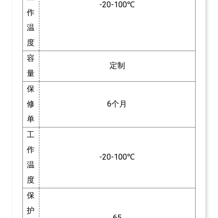
-20-100℃
作
温
度
容
定制
量
保
修
6个月
单
工
作
-20-100℃
温
度
保
护
65