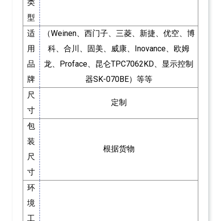
类
型
适
（Weinen、西门子、三菱、新捷、优空、博
用
科、合川、固美、威康、Inovance、欧姆
品
龙、Proface、昆仑TPC7062KD、显示控制
牌
器SK-070BE）等等
尺
定制
寸
包
装
根据货物
尺
寸
环
境
工