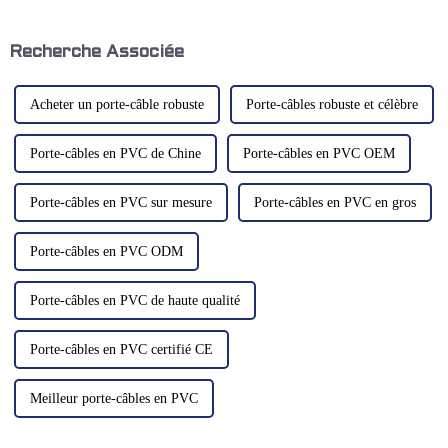
métaux tels que des liquides de
machines de pointe se trouve le
refroidissement et des
boîtier de commande
lubrifiants lors d'une rotation
cantilever, un composant
Recherche Associée
rapide.
essentiel…
Acheter un porte-câble robuste
Porte-câbles robuste et célèbre
Porte-câbles en PVC de Chine
Porte-câbles en PVC OEM
Porte-câbles en PVC sur mesure
Porte-câbles en PVC en gros
Porte-câbles en PVC ODM
Porte-câbles en PVC de haute qualité
Porte-câbles en PVC certifié CE
Meilleur porte-câbles en PVC