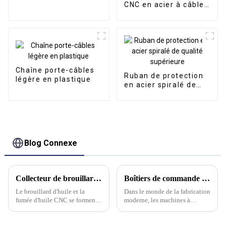
CNC en acier à câble
TLG entièrement
fermée en métal
Chaîne porte-câbles
Ruban de protection
légère en plastique
en acier spiralé de
qualité supérieure
Blog Connexe
Collecteur de brouillard d'huile — une solution propre pour les personnes, les machines et l'environnement
Boîtiers de commande en porte-à-faux pour machines CNC : une introduction complète
Le brouillard d'huile et la
Dans le monde de la fabrication
fumée d'huile CNC se forment
moderne, les machines à
lorsque les outils rotatifs de la
commande numérique par
machine entrent en contact
ordinateur (CNC) jouent un
avec des fluides de travail des
rôle essentiel. Au cœur de ces