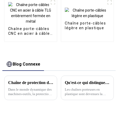
Chaîne porte-câbles
légère en plastique
Chaîne porte-câbles
CNC en acier à câble
TLG entièrement
fermée en métal
Blog Connexe
Chaîne de protection de câble flexible en acier au carbone TL : une synthèse de résistance et de flexibilité
Qu'est-ce qui distingue les chaînes porteuses en plastique ?
Dans le monde dynamique des
Les chaînes porteuses en
machines-outils, la protection
plastique sont devenues la
des câbles et flexibles est
norme industrielle pour le
essentielle. La chaîne porte-
support et le guidage des
câbles flexible en acier au
câbles, tuyaux et autres
carbone TL de Kwlid est la
conduits flexibles dans les
référence absolue.
applications dynamiques. Mais