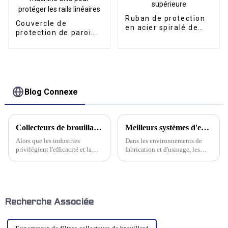
Ruban de protection
Couvercle de
en acier spiralé de
protection de paroi
qualité supérieure
arrière intégré à la
machine CNC pour
protéger les rails
linéaires
Blog Connexe
Collecteurs de brouillard électrostatiques avancés : l'avenir de la purification de l'air
Meilleurs systèmes d'extraction de brouillard d'huile verticaux
Alors que les industries
Dans les environnements de
privilégient l'efficacité et la
fabrication et d'usinage, les
durabilité, les technologies de
brouillards d'huile peuvent
pointe révolutionnent les
poser des problèmes
systèmes de purification de
importants, allant des risques
l'air. Parmi les innovations les
pour la santé aux dommages
plus marquantes, on trouve les
matériels. Un système
systèmes électrostatiques
d'extraction des brouillards
Recherche Associée
avancés…
d'huile bien conçu est essentiel
pour maintenir…