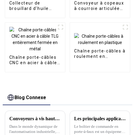
Collecteur de
Convoyeur à copeaux
brouillard d'huile
à courroie articulée
électrostatique
direct d'usine
intelligent
Convoyeur CNC
Chaîne porte-câbles à
roulement en
Chaîne porte-câbles
plastique
CNC en acier à câble
TLG entièrement
fermée en métal
Blog Connexe
Convoyeurs à vis haute performance : pour une manutention fiable des matériaux
Les principales applications et caractéristiques des boîtiers de commande en porte-à-faux
Dans le monde dynamique de
Le boîtier de commande en
l'automatisation industrielle,
porte-à-faux est un équipement