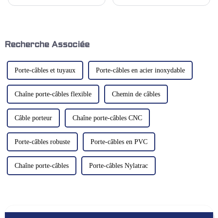
une manutention efficace des
courant dans le domaine du
matériaux est primordiale pour
contrôle de l'automatisation
maintenir la fluidité et la
industrielle, principalement
productivité opérationnelles.
utilisé pour l'installation et la
Parmi la multitude de solutions
protection de divers
de convoyage disponibles,…
composants électriques et
Recherche Associée
électroniques ainsi que pour le
contrôle...
Porte-câbles et tuyaux
Porte-câbles en acier inoxydable
Chaîne porte-câbles flexible
Chemin de câbles
Câble porteur
Chaîne porte-câbles CNC
Porte-câbles robuste
Porte-câbles en PVC
Chaîne porte-câbles
Porte-câbles Nylatrac