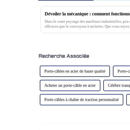
Dévoiler la mécanique : comment fonctionne
Dans le vaste paysage des machines industrielles, peu d
efficaces que le convoyeur à raclettes. Que vous soyez 
des métaux ou la fabrication de pièces de précision…
Recherche Associée
Porte-câbles en acier de haute qualité
Porte-c
Acheter un porte-câble en acier
Célèbre trans
Porte-câbles à chaîne de traction personnalisé