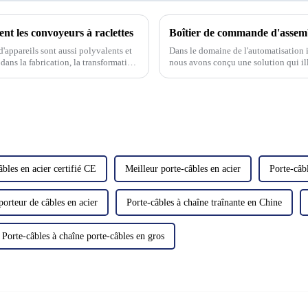
nt les convoyeurs à raclettes
'appareils sont aussi polyvalents et
Dans le domaine de l'automatisation i
dans la fabrication, la transformation
nous avons conçu une solution qui ill
d'assemblage cantilever. Ce système
âbles en acier certifié CE
Meilleur porte-câbles en acier
Porte-câbl
porteur de câbles en acier
Porte-câbles à chaîne traînante en Chine
Porte-câbles à chaîne porte-câbles en gros