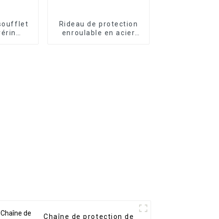
soufflet
Rideau de protection
vérin
enroulable en acier
lexible
pour machine CNC
Chaîne de protection de