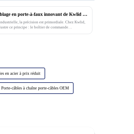
Boîtier de commande d'assemblage en porte-à-faux innovant de Kwlid : une intégration synergique de précision et de contrôle
ndustrielle, la précision est primordiale. Chez Kwlid,
ustre ce principe : le boîtier de commande
 représente…
es en acier à prix réduit
Porte-câbles à chaîne porte-câbles OEM