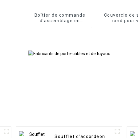
Boîtier de commande
Couvercle de 
d'assemblage en
rond pour 
porte-à-faux
hydraulique f
n
Soufflet d'accordéon