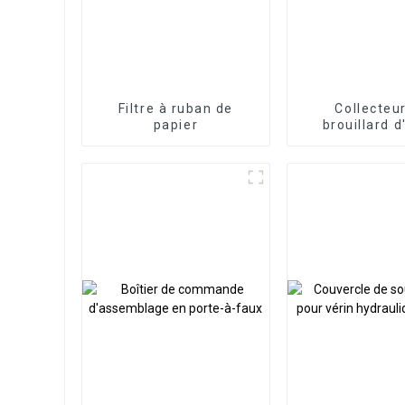
Filtre à ruban de
Collecteu
papier
brouillard d
électrosta
industriel à
efficacité pou
d'usinage