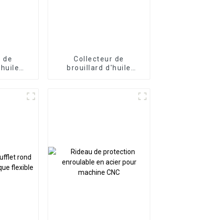
r de
Collecteur de
'huile
brouillard d'huile
tique
vertical centrifuge
 haute
r centre
 CNC