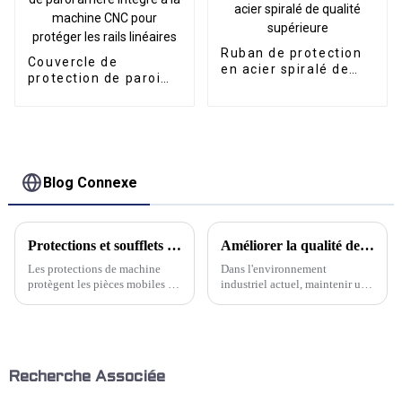
Ruban de protection
Couvercle de
en acier spiralé de
protection de paroi
qualité supérieure
arrière intégré à la
machine CNC pour
protéger les rails
linéaires
Blog Connexe
Protections et soufflets de voies de machine
Améliorer la qualité de l'air sur le lieu de travail : l'importance de l'élimination des brouillards d'huile
Les protections de machine
Dans l'environnement
protègent les pièces mobiles et
industriel actuel, maintenir un
contribuent à prévenir les
lieu de travail sain et sûr est
points de pincement
primordial. Un aspect crucial
mécaniques. Kwlid propose des
souvent négligé est la qualité
protections de glissière neuves
de l'air respiré par les employés.
et de remplacement pour toutes
Les brouillards d'huile, un
les marques et tous les modèles
polluant courant…
Recherche Associée
de machines. Nous avons…