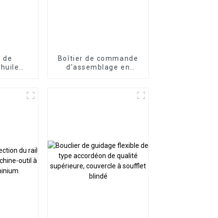
r de
Boîtier de commande
'huile
d'assemblage en
trifuge
porte-à-faux