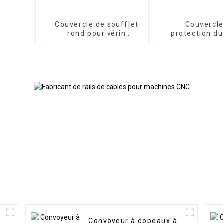
Couvercle de soufflet
Couvercle
rond pour vérin
protection du
hydraulique flexible
guidage d
machine-outil 
en alumi
Convoyeur à copeaux à