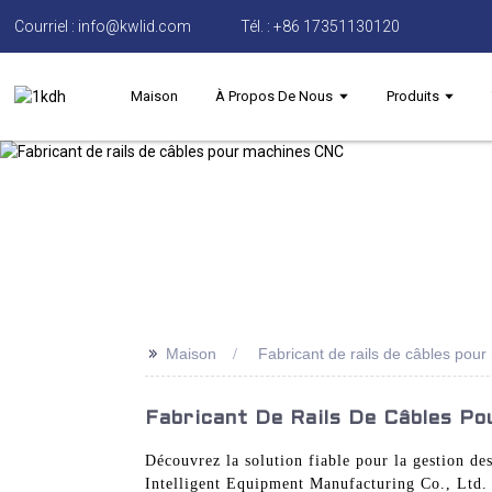
Courriel : info@kwlid.com
Tél. : +86 17351130120
Maison
À Propos De Nous
Produits
>>
Maison
Fabricant de rails de câbles po
Fabricant De Rails De Câbles Po
Découvrez la solution fiable pour la gestion de
Intelligent Equipment Manufacturing Co., Ltd. e