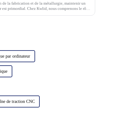
de la fabrication et de la métallurgie, maintenir un
ûr est primordial. Chez Kwlid, nous comprenons le rôle
ouillards d'huile…
ue par ordinateur
ique
îne de traction CNC