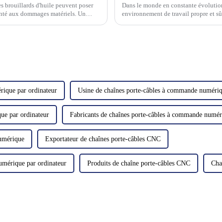
es brouillards d'huile peuvent poser
Dans le monde en constante évolution 
santé aux dommages matériels. Un
environnement de travail propre et s
u est essentiel pour maintenir…
crucial d'une collecte efficace des br
rique par ordinateur
Usine de chaînes porte-câbles à commande numériq
ue par ordinateur
Fabricants de chaînes porte-câbles à commande numér
numérique
Exportateur de chaînes porte-câbles CNC
umérique par ordinateur
Produits de chaîne porte-câbles CNC
Cha