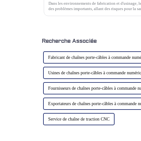
Dans les environnements de fabrication et d'usinage, l
des problèmes importants, allant des risques pour la 
système d'extraction des brouillards d'huile bien conç
Recherche Associée
Fabricant de chaînes porte-câbles à commande numé
Usines de chaînes porte-câbles à commande numériq
Fournisseurs de chaînes porte-câbles à commande 
Exportateurs de chaînes porte-câbles à commande n
Service de chaîne de traction CNC