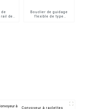
 de
Bouclier de guidage
 rail de
flexible de type
e la
accordéon de qualité
à rideau
supérieure, couvercle
nium
à soufflet blindé
Convoyeur à raclettes