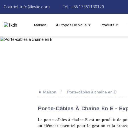
Courriel : info@kwlid.com
Tél. : +86 17351130120
Maison
À Propos De Nous
Produits
>>
Maison
Porte-câbles à chaîne en E
Porte-Câbles À Chaîne En E - Ex
Le porte-câbles à chaîne E est un produit de p
un élément essentiel pour la gestion et la prote