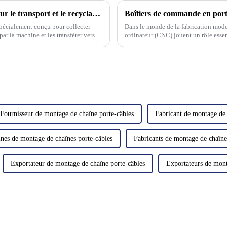
Convoyeur à copeaux : un outil puissant pour le transport et le recyclage des déchets
pécialement conçu pour collecter
Dans le monde de la fabrication mod
ar la machine et les transférer vers le
ordinateur (CNC) jouent un rôle essen
boîtier de commande cantilever, un 
Fournisseur de montage de chaîne porte-câbles
Fabricant de montage de 
nes de montage de chaînes porte-câbles
Fabricants de montage de chaîne
Exportateur de montage de chaîne porte-câbles
Exportateurs de mont