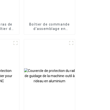
ras de
Boîtier de commande
îtier de
d'assemblage en
 de
porte-à-faux
boîtier
de en
ux en
um