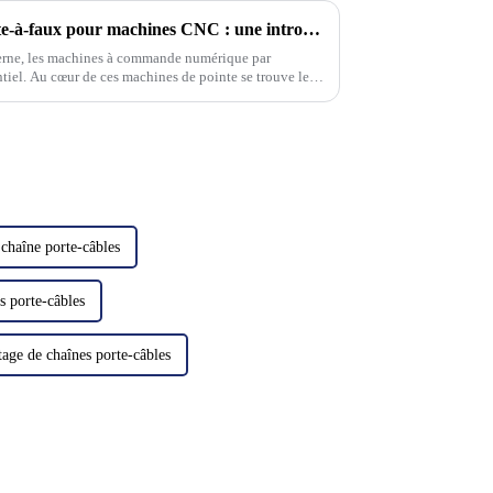
Boîtiers de commande en porte-à-faux pour machines CNC : une introduction complète
erne, les machines à commande numérique par
tiel. Au cœur de ces machines de pointe se trouve le
composant essentiel…
chaîne porte-câbles
s porte-câbles
age de chaînes porte-câbles