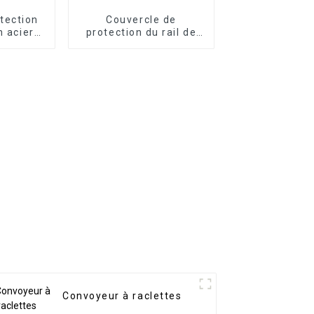
tection
Couvercle de
n acier
protection du rail de
ne CNC
guidage de la
machine-outil à rideau
en aluminium
Convoyeur à raclettes