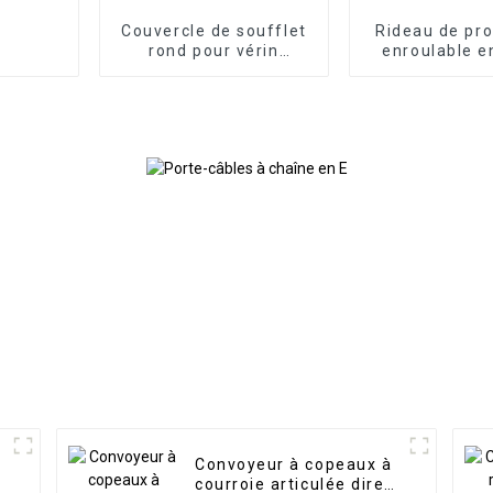
Couvercle de soufflet
Rideau de pro
rond pour vérin
enroulable e
hydraulique flexible
pour machi
Convoyeur à copeaux à
courroie articulée direct