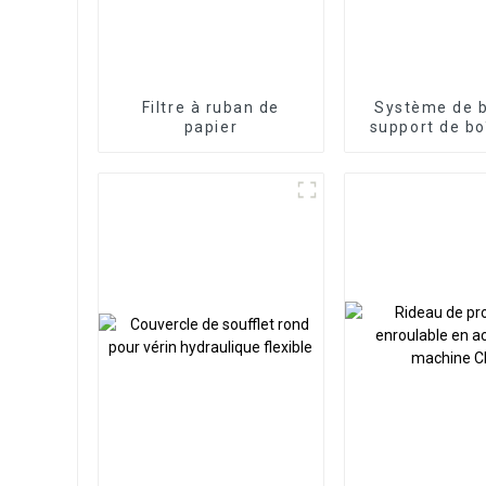
Filtre à ruban de
Système de b
papier
support de bo
commande
panneau HMI, 
de comman
porte-à-fa
alumini