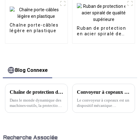
Chaîne porte-câbles
Ruban de protection
légère en plastique
en acier spiralé de
qualité supérieure
Blog Connexe
Chaîne de protection de câble flexible en acier au carbone TL : une synthèse de résistance et de flexibilité
Convoyeur à copeaux : un outil puissant pour le transport et le recyclage des déchets
Dans le monde dynamique des
Le convoyeur à copeaux est un
machines-outils, la protection
dispositif mécanique
des câbles et flexibles est
spécialement conçu pour
essentielle. La chaîne porte-
collecter divers déchets
câbles flexible en acier au
métalliques et non métalliques
carbone TL de Kwlid est la
générés par la machine et les
référence absolue.
transférer vers le véhicule de
collecte. Les éléments
Recherche Associée