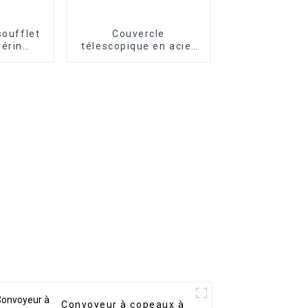
soufflet
Couvercle
vérin
télescopique en acier
lexible
pour glissière de
machine CNC
Convoyeur à copeaux à