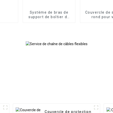
Système de bras de
Couvercle de 
support de boîtier de
rond pour 
commande de
hydraulique f
panneau HMI, boîtier
de commande en
porte-à-faux en
aluminium
Couvercle de protection