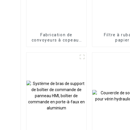
Fabrication de
Filtre à ru
convoyeurs à copeaux
papier
magnétiques
permanents CNC
professionnels de
haute qualité