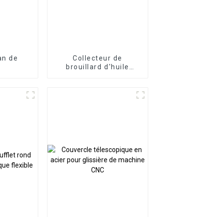
ban de
Collecteur de
brouillard d'huile
électrostatique
industriel à haute
efficacité pour centre
d'usinage CNC