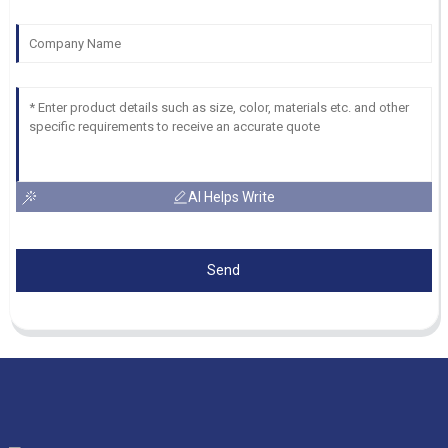
AI Helps Write
Send