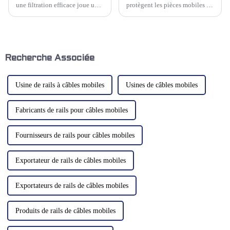
une filtration efficace joue un
protègent les pièces mobiles et
rôle crucial pour maintenir
contribuent à prévenir les
l'efficacité des machines et
points de pincement
obtenir une qualité optimale
mécaniques. Kwlid propose des
des produits. Un type de
protections de glissière neuves
système de filtration se
et de remplacement pour toutes
distingue par sa...
les marques et tous les modèles
Recherche Associée
de machines. Nous avons…
Usine de rails à câbles mobiles
Usines de câbles mobiles
Fabricants de rails pour câbles mobiles
Fournisseurs de rails pour câbles mobiles
Exportateur de rails de câbles mobiles
Exportateurs de rails de câbles mobiles
Produits de rails de câbles mobiles