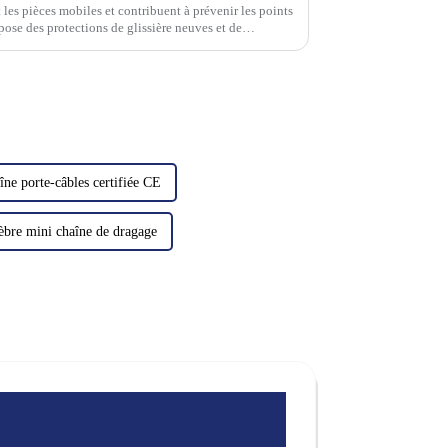
les pièces mobiles et contribuent à prévenir les points
se des protections de glissière neuves et de
s et tous les modèles de machines. Nous avons…
îne porte-câbles certifiée CE
èbre mini chaîne de dragage