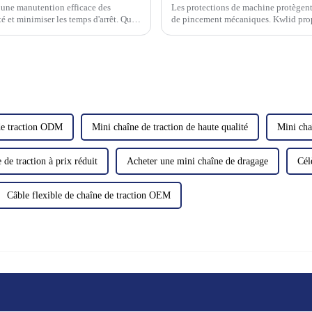
 une manutention efficace des
Les protections de machine protègent 
é et minimiser les temps d'arrêt. Que
de pincement mécaniques. Kwlid propo
 machines-outils ou autres…
remplacement pour toutes les marque
de traction ODM
Mini chaîne de traction de haute qualité
Mini cha
 de traction à prix réduit
Acheter une mini chaîne de dragage
Cél
Câble flexible de chaîne de traction OEM