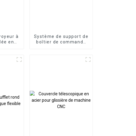
voyeur à
Système de support de
lée en
boîtier de commande
de panneau bras
articulé bras de
support en porte-à-
faux en aluminium