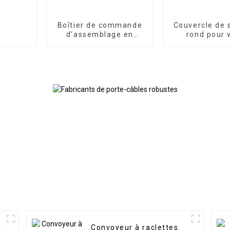
Boîtier de commande
Couvercle de 
d'assemblage en
rond pour 
porte-à-faux
hydraulique f
n
Convoyeur à raclettes