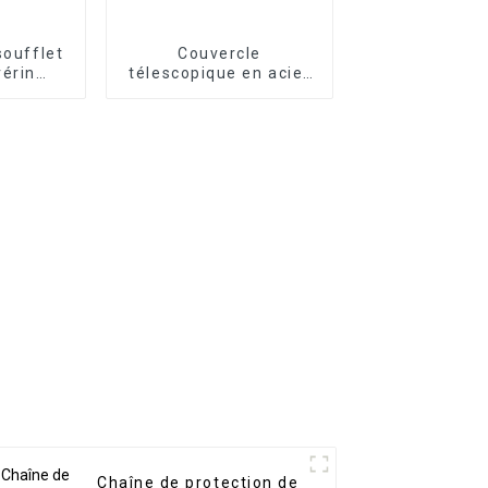
soufflet
Couvercle
vérin
télescopique en acier
lexible
pour glissière de
machine CNC
Chaîne de protection de