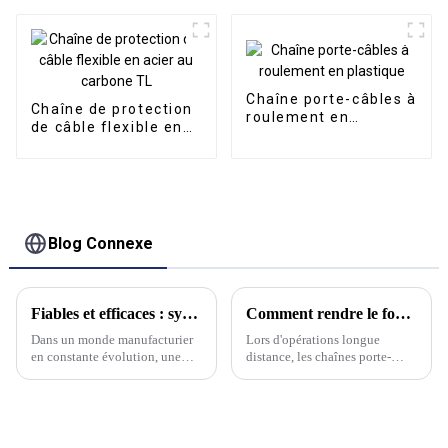
intelligent
Convoyeur CNC
Chaîne porte-câbles à
Chaîne de protection
roulement en
de câble flexible en
plastique
acier au carbone TL
Blog Connexe
Fiables et efficaces : systèmes de convoyeurs à chaîne hautes performances pour une manutention optimisée des matériaux
Comment rendre le fonctionnement des chaînes porte-câbles longue distance plus fluide ?
Dans un monde manufacturier
Lors d'opérations longue
en constante évolution, une
distance, les chaînes porte-
manutention efficace des
câbles peuvent se rompre
matériaux est essentielle pour
occasionnellement en raison de
maximiser la productivité et
leur mouvement alternatif
minimiser les temps d'arrêt. Que
continu, ainsi que du poids du
ce soit dans les ateliers de
câble et du tuyau d'huile à