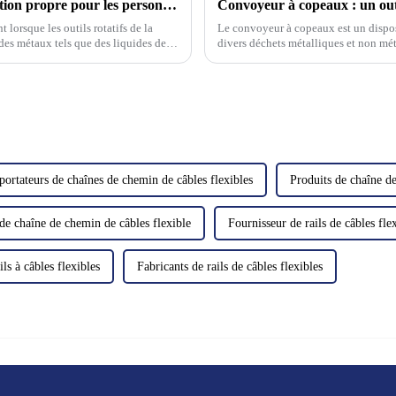
Collecteur de brouillard d'huile — une solution propre pour les personnes, les machines et l'environnement
 lorsque les outils rotatifs de la
Le convoyeur à copeaux est un dispo
 des métaux tels que des liquides de
divers déchets métalliques et non méta
pide.
véhicule de collecte. Les éléments sui
portateurs de chaînes de chemin de câbles flexibles
Produits de chaîne de
de chaîne de chemin de câbles flexible
Fournisseur de rails de câbles fle
ils à câbles flexibles
Fabricants de rails de câbles flexibles