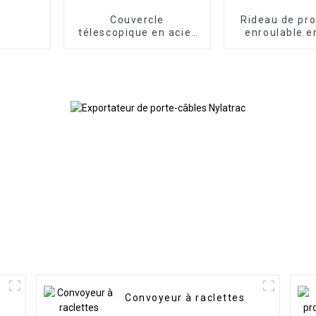
Couvercle
Rideau de pro
télescopique en acier
enroulable e
pour glissière de
pour machi
machine CNC
Convoyeur à raclettes
t