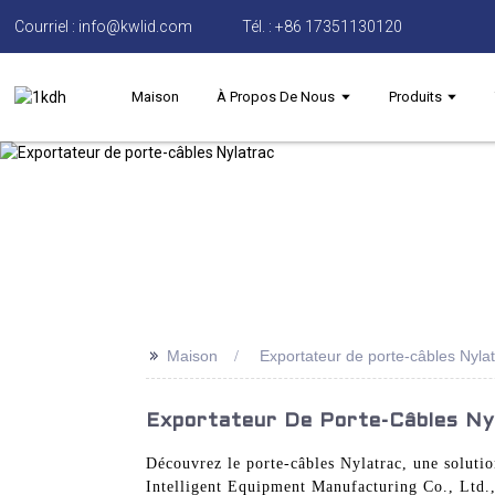
Courriel : info@kwlid.com
Tél. : +86 17351130120
Maison
À Propos De Nous
Produits
>>
Maison
Exportateur de porte-câbles Nyla
Exportateur De Porte-Câbles Ny
Découvrez le porte-câbles Nylatrac, une solutio
Intelligent Equipment Manufacturing Co., Ltd., 