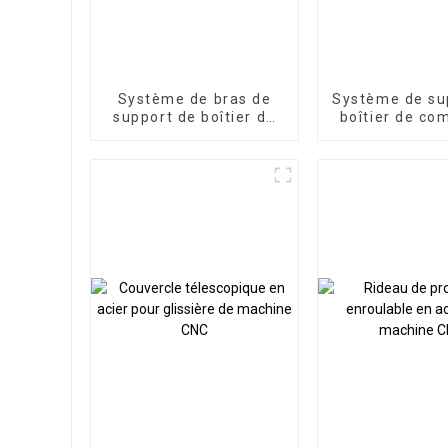
Système de bras de
Système de su
support de boîtier de
boîtier de c
commande de
de panneau
panneau HMI, boîtier
articulé br
de commande en
support en p
porte-à-faux en
faux en alu
aluminium