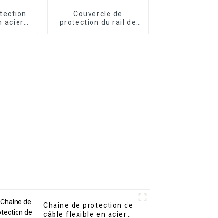
tection
Couvercle de
n acier
protection du rail de
ne CNC
guidage de la
machine-outil à rideau
en aluminium
Chaîne de protection de
câble flexible en acier