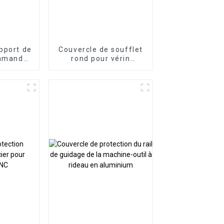
pport de
Couvercle de soufflet
ommande
rond pour vérin
 bras
hydraulique flexible
as de
orte-à-
minium