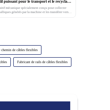
Convoyeur à copeaux : un outil puissant pour le transport et le recyclage des déchets
sitif mécanique spécialement conçu pour collecter
lliques générés par la machine et les transférer vers le
vants...
 chemin de câbles flexibles
xibles
Fabricant de rails de câbles flexibles