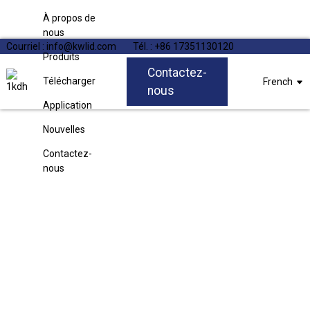
À propos de
nous
Courriel : info@kwlid.com
Tél. : +86 17351130120
Produits
Contactez-
Télécharger
French
nous
Application
Nouvelles
Contactez-
nous