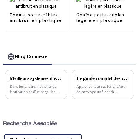
Chaîne porte-câbles
Chaîne porte-câbles
antibruit en plastique
légère en plastique
Blog Connexe
Meilleurs systèmes d'extraction de brouillard d'huile verticaux
Le guide complet des chaînes transporteuses à courroie articulée en acier
Dans les environnements de
Apprenez tout sur les chaînes
fabrication et d'usinage, les
de convoyeurs à bande
brouillards d'huile peuvent
articulées en acier et comment
poser des problèmes
elles améliorent l'efficacité de
importants, allant des risques
la manutention. Cliquez pour
pour la santé aux dommages
découvrir leurs avantages !
matériels. Un système
Dans le contexte industriel
d'extraction des brouillards
actuel en constante
Recherche Associée
d'huile bien conçu est essentiel
évolution…
pour maintenir…