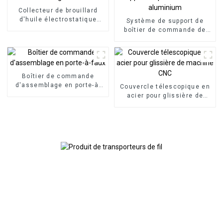
Collecteur de brouillard
d'huile électrostatique
Système de support de
industriel à haute
boîtier de commande de
efficacité pour centre
panneau bras articulé bras
d'usinage CNC
de support en porte-à-faux
en aluminium
Boîtier de commande
d'assemblage en porte-à-
Couvercle télescopique en
faux
acier pour glissière de
machine CNC