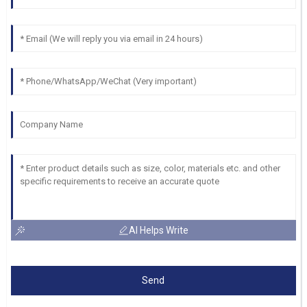
AI Helps Write
Send