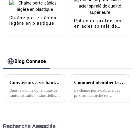
Chaîne porte-câbles
Ruban de protection
légère en plastique
en acier spiralé de
qualité supérieure
Blog Connexe
Convoyeurs à vis haute performance : pour une manutention fiable des matériaux
Comment identifier la qualité d'une chaîne porte-câbles en plastique technique
Dans le monde dynamique de
La chaîne porte-câbles à bas
l'automatisation industrielle,
prix sur le marché est
une manutention efficace des
généralement fabriquée à partir
matériaux est primordiale pour
de nylon caoutchouc, car la
maintenir la fluidité et la
matière première est bon
productivité opérationnelles.
marché, le prix du produit fini
Parmi la multitude de solutions
est relativement bon
de convoyage disponibles,…
marché.Cependant, la
Recherche Associée
résistance à l'usure...