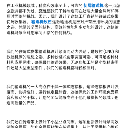
在工业机械领域，精度和效率至上，可靠的
切屑输送机
这一点怎
么强调都不为过。
克维德
我们了解制造商在处理大量金属屑和碎
屑时面临的挑战。因此，我们设计了这款工厂直销的铰链式皮带
切屑收集器。
输送机数控
这款输送机是应对严苛应用环境的理想
之选。凭借其坚固的结构、高效的性能和多功能的设计，这款输
送机能够应对您车间面临的任何挑战。
我们的铰链式皮带输送机设计紧凑而动力强劲，是数控 (CNC) 和
数控机床的理想之选。多种铰链式皮带宽度可选，可满足各种材
料和应用需求，确保最佳输送效果。无论您加工的是小型精密零
件还是大型重型部件，我们的输送机都能轻松应对。
我们输送机的一大亮点在于其一体式连接板。这些连接板设计强
度高、协调性好，运行稳定且静音。这确保您的工作环境免受噪
音和振动的干扰，让您的团队能够专注于他们最擅长的领域：创
造高质量的产品。
我们还在传送带上设计了小型凸点间隙。这项创新设计能够高效
清除金属屑，防止金属屑粘附在传送带上。从此无需再担心堆积