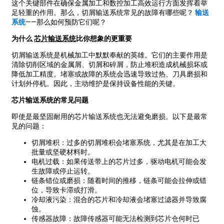
这个关键部件在确保金属加工和数控加工高效运行方面发挥着举
足轻重的作用。那么，切屑输送系统常见的故障有哪些呢？
输送
系统
——那么如何预防它们呢？
为什么
芯片输送系统
比你想象的更重要
切屑输送系统是机械加工中默默奉献的英雄。它们的主要作用是
清除切削区域的金属屑、切屑和碎屑，防止堆积造成机械损坏或
降低加工精度。堵塞或故障的系统会迅速导致过热、刀具磨损和
计划外停机。因此，主动维护是保持设备性能的关键。
芯片输送系统的常见问题
即使是最坚固耐用的芯片输送系统也无法避免磨损。以下是最常
见的问题：
切屑堆积：过多的切屑堆积会堵塞系统，尤其是在加工大
批量或坚硬材料时。
电机过载：如果传送带上的芯片过多，驱动电机可能会发
生故障或停止运转。
链条错位或磨损：随着时间的推移，链条可能会拉伸或错
位，导致卡滞或打滑。
冷却液污染：混合的芯片和冷却液会堵塞过滤器并导致腐
蚀。
传感器故障：故障传感器可能无法检测到芯片仓何时已