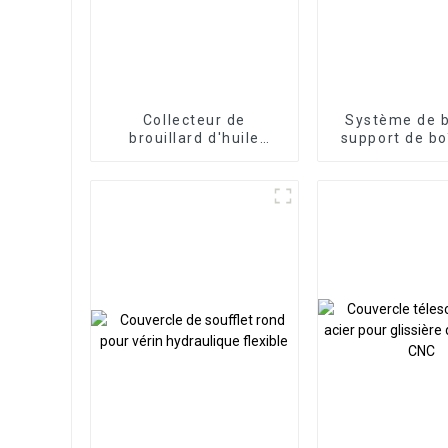
Collecteur de
Système de b
brouillard d'huile
support de bo
électrostatique
commande
industriel à haute
panneau HMI, 
efficacité pour centre
de comman
d'usinage CNC
porte-à-fa
alumini