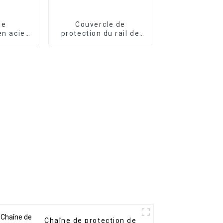
le
Couvercle de
en acier
protection du rail de
ère de
guidage de la
CNC
machine-outil à rideau
en aluminium
Chaîne de protection de