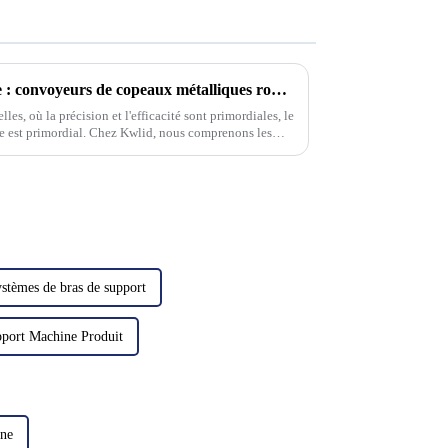
Transport de copeaux robuste : convoyeurs de copeaux métalliques robustes pour applications exigeantes
es, où la précision et l'efficacité sont primordiales, le
e est primordial. Chez Kwlid, nous comprenons les
é…
stèmes de bras de support
pport Machine Produit
ine