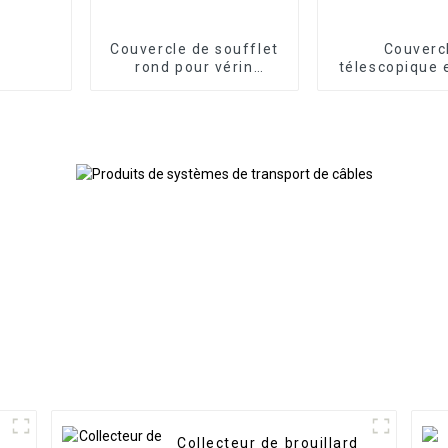
Couvercle de soufflet
Couverc
rond pour vérin
télescopique 
hydraulique flexible
pour glissi
machine 
Collecteur de brouillard