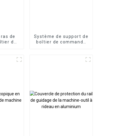
ras de
Système de support de
îtier de
boîtier de commande
 de
de panneau bras
boîtier
articulé bras de
de en
support en porte-à-
ux en
faux en aluminium
um