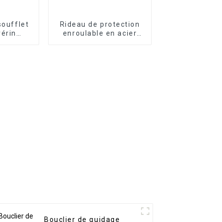
soufflet
Rideau de protection
vérin
enroulable en acier
lexible
pour machine CNC
Bouclier de guidage