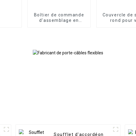
Boîtier de commande
Couvercle de 
d'assemblage en
rond pour 
porte-à-faux
hydraulique f
n
Soufflet d'accordéon