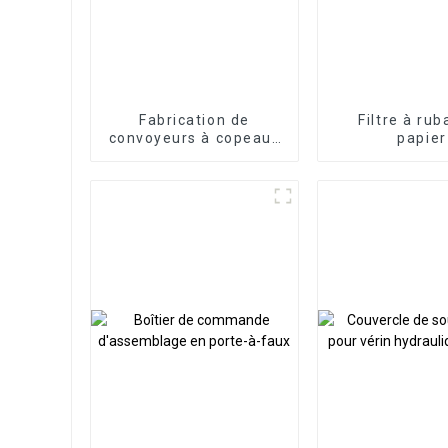
Fabrication de
Filtre à ru
convoyeurs à copeaux
papier
magnétiques
permanents CNC
professionnels de
haute qualité