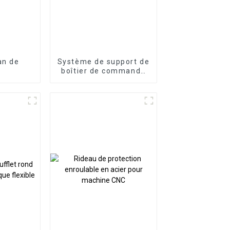
ban de
Système de support de
boîtier de commande
de panneau bras
articulé bras de
support en porte-à-
faux en aluminium