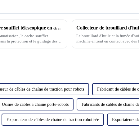
Comment entretenir et prendre soin de votre soufflet télescopique en acier pour prolonger sa durée de vie
matisation, le cache-soufflet
Le brouillard d'huile et la fumée d'hu
ans la protection et le guidage des
machine entrent en contact avec des f
ide et efficace...
refroidissement et des lubrifiants lors
seur de câbles de chaîne de traction pour robots
Fabricant de câbles de c
Usines de câbles à chaîne porte-robots
Fabricants de câbles de chaîne d
Exportateur de câbles de chaîne de traction robotisée
Exportateurs de