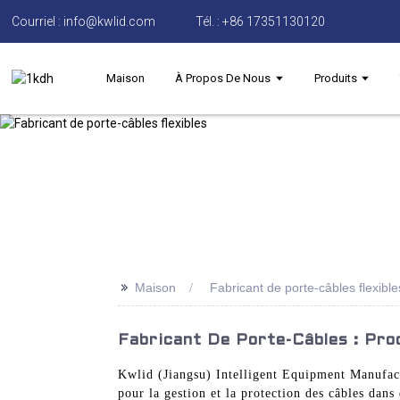
Courriel : info@kwlid.com
Tél. : +86 17351130120
Maison
À Propos De Nous
Produits
>>
Maison
Fabricant de porte-câbles flexible
Fabricant De Porte-Câbles : Pr
Kwlid (Jiangsu) Intelligent Equipment Manufactu
pour la gestion et la protection des câbles dans