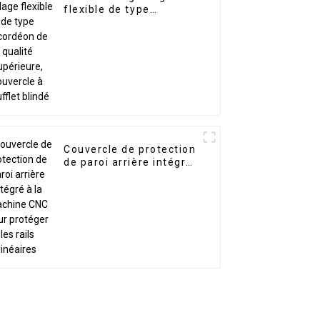
flexible de type
accordéon de qualité
supérieure, couvercle à
soufflet blindé
Couvercle de protection
de paroi arrière intégré
à la machine CNC pour
protéger les rails
linéaires