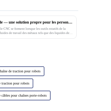
Collecteur de brouillard d'huile — une solution propre pour les personnes, les machines et l'environnement
ile CNC se forment lorsque les outils rotatifs de la
luides de travail des métaux tels que des liquides de
 d'une rotation rapide.
haîne de traction pour robots
e traction pour robots
 câbles pour chaînes porte-robots