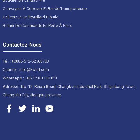
Bouclier De La Machine
Convoyeur À Copeaux Et Bande Transporteuse
Collecteur De Brouillard D'huile
Boîtier De Commande En Porte-À-Faux
Contactez-Nous
Tél. : +0086-512-52503703
Courriel : info@kwlid.com
WhatsApp : +86 17351130120
Adresse : No. 12, Beixin Road, Changkun Industrial Park, Shajiabang Town,
Changshu City, Jiangsu province