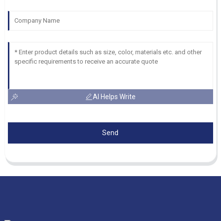
AI Helps Write
Send