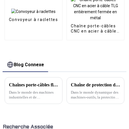
Convoyeur à raclettes
Chaîne porte-câbles
CNC en acier à câble
TLG entièrement
fermée en métal
Blog Connexe
Chaînes porte-câbles flexibles : le meilleur choix pour la sécurité des câbles
Chaîne de protection de câble flexible en acier au carbone TL : une synthèse de résistance et de flexibilité
Dans le monde des machines
Dans le monde dynamique des
industrielles et de
machines-outils, la protection
l'automatisation, la protection
des câbles et flexibles est
des câbles n'est pas seulement
essentielle. La chaîne porte-
une question de maintenance :
câbles flexible en acier au
c'est un élément essentiel de
carbone TL de Kwlid est la
l'efficacité opérationnelle et de
référence absolue.
la longévité des équipements.
Recherche Associée