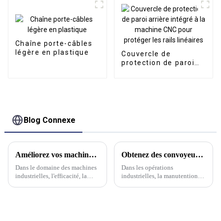
Chaîne porte-câbles
légère en plastique
Couvercle de
protection de paroi
arrière intégré à la
machine CNC pour
protéger les rails
linéaires
Blog Connexe
Améliorez vos machines avec la série de chaînes porte-câbles en acier de Kwlid
Obtenez des convoyeurs de haute qualité pour une efficacité maximale
Dans le domaine des machines
Dans les opérations
industrielles, l'efficacité, la
industrielles, la manutention
durabilité et la fiabilité sont
est l'un des processus les plus
primordiales. Le jeu complexe
importants. Pour optimiser
des pièces mobiles et des
l'efficacité et garantir un flux
câbles d'une machine
de travail fluide, de
détermine souvent ses
nombreuses entreprises se