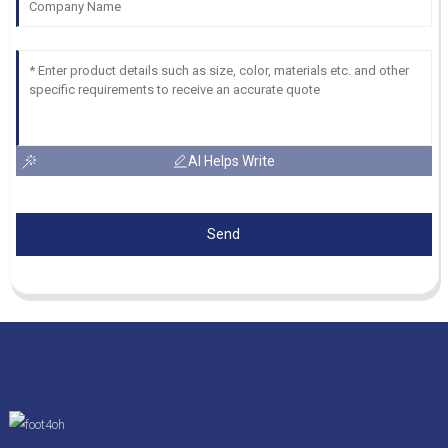
AI Helps Write
Send