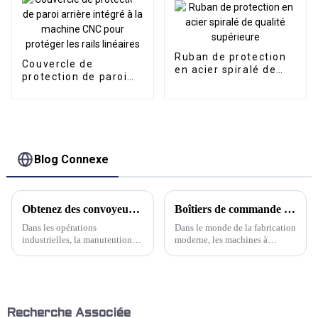
Ruban de protection
Couvercle de
en acier spiralé de
protection de paroi
qualité supérieure
arrière intégré à la
machine CNC pour
protéger les rails
linéaires
Blog Connexe
Obtenez des convoyeurs de haute qualité pour une efficacité maximale
Boîtiers de commande en porte-à-faux pour machines CNC : une introduction complète
Dans les opérations
Dans le monde de la fabrication
industrielles, la manutention
moderne, les machines à
est l'un des processus les plus
commande numérique par
importants. Pour optimiser
ordinateur (CNC) jouent un
l'efficacité et garantir un flux
rôle essentiel. Au cœur de ces
de travail fluide, de
machines de pointe se trouve le
nombreuses entreprises se
boîtier de commande
tournent vers des convoyeurs
cantilever, un composant
Recherche Associée