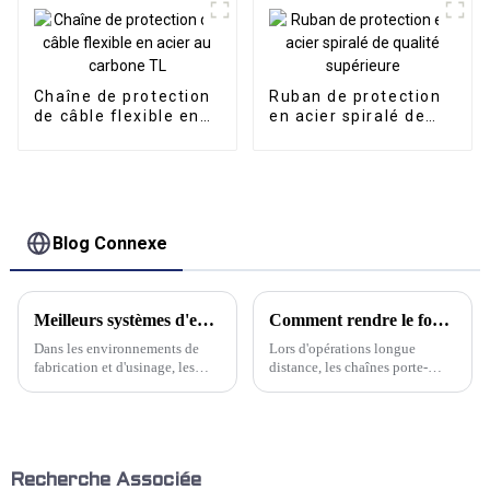
Chaîne de protection
Ruban de protection
de câble flexible en
en acier spiralé de
acier au carbone TL
qualité supérieure
Blog Connexe
Meilleurs systèmes d'extraction de brouillard d'huile verticaux
Comment rendre le fonctionnement des chaînes porte-câbles longue distance plus fluide ?
Dans les environnements de
Lors d'opérations longue
fabrication et d'usinage, les
distance, les chaînes porte-
brouillards d'huile peuvent
câbles peuvent se rompre
poser des problèmes
occasionnellement en raison de
importants, allant des risques
leur mouvement alternatif
pour la santé aux dommages
continu, ainsi que du poids du
matériels. Un système
câble et du tuyau d'huile à
d'extraction des brouillards
l'intérieur de la chambre.
Recherche Associée