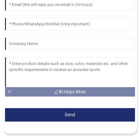
AI Helps Write
Send