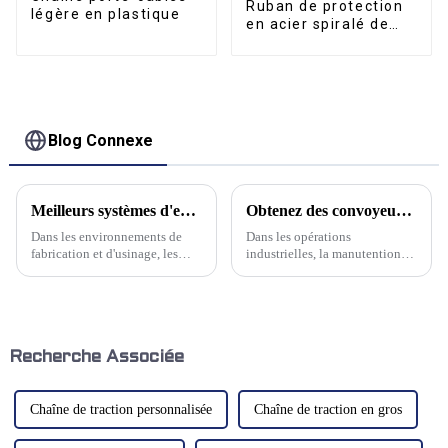
Ruban de protection
légère en plastique
en acier spiralé de
qualité supérieure
Blog Connexe
Meilleurs systèmes d'extraction de brouillard d'huile verticaux
Obtenez des convoyeurs de haute qualité pour une efficacité maximale
Dans les environnements de
Dans les opérations
fabrication et d'usinage, les
industrielles, la manutention
brouillards d'huile peuvent
est l'un des processus les plus
poser des problèmes
importants. Pour optimiser
importants, allant des risques
l'efficacité et garantir un flux
pour la santé aux dommages
de travail fluide, de
matériels. Un système
nombreuses entreprises se
d'extraction des brouillards
tournent vers des convoyeurs
Recherche Associée
d'huile bien conçu est essentiel
de haute qualité. Ces
pour maintenir…
machines…
Chaîne de traction personnalisée
Chaîne de traction en gros