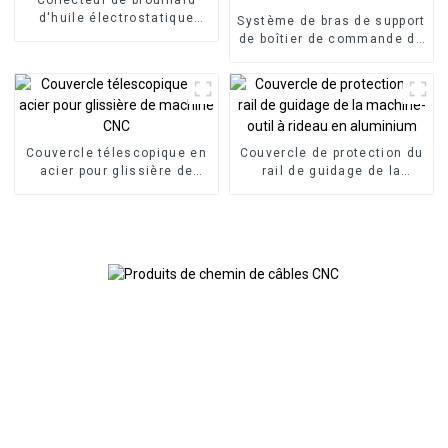
d'huile électrostatique
Système de bras de support
industriel à haute
de boîtier de commande de
efficacité pour centre
panneau HMI, boîtier de
d'usinage CNC
commande en porte-à-faux
en aluminium
Couvercle télescopique en
Couvercle de protection du
acier pour glissière de
rail de guidage de la
machine CNC
machine-outil à rideau en
aluminium