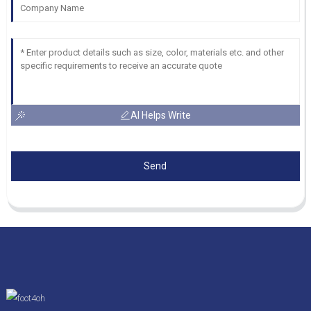
AI Helps Write
Send