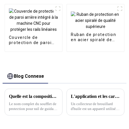
Ruban de protection
Couvercle de
en acier spiralé de
protection de paroi
qualité supérieure
arrière intégré à la
machine CNC pour
protéger les rails
linéaires
Blog Connexe
Quelle est la composition du soufflet de protection de la machine-outil et quelles sont ses caractéristiques ?
L'application et les caractéristiques des collecteurs de purificateurs de brouillard d'huile ?
Le nom complet du soufflet de
Un collecteur de brouillard
protection pour rail de guidage
d'huile est un appareil utilisé
accordéon est « cache de
pour purifier les polluants tels
protection flexible pour rail de
que les brouillards d'huile, les
guidage accordéon ». Sa forme
brouillards d'eau ou les
peut être adaptée à différents
poussières générés par les