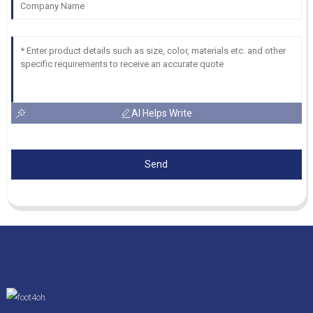
AI Helps Write
Send