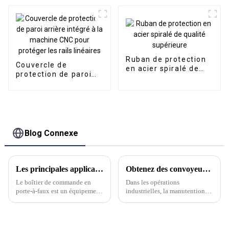
Ruban de protection
Couvercle de
en acier spiralé de
protection de paroi
qualité supérieure
arrière intégré à la
machine CNC pour
protéger les rails
linéaires
Blog Connexe
Les principales applications et caractéristiques des boîtiers de commande en porte-à-faux
Obtenez des convoyeurs de haute qualité pour une efficacité maximale
Le boîtier de commande en
Dans les opérations
porte-à-faux est un équipement
industrielles, la manutention
courant dans le domaine du
est l'un des processus les plus
contrôle de l'automatisation
importants. Pour optimiser
industrielle, principalement
l'efficacité et garantir un flux
utilisé pour l'installation et la
de travail fluide, de