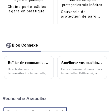
Chaîne porte-câbles
légère en plastique
Couvercle de
protection de paroi
arrière intégré à la
machine CNC pour
protéger les rails
linéaires
Blog Connexe
Boîtier de commande d'assemblage en porte-à-faux innovant de Kwlid : une intégration synergique de précision et de contrôle
Améliorez vos machines avec la série de chaînes porte-câbles en acier de Kwlid
Dans le domaine de
Dans le domaine des machines
l'automatisation industrielle, la
industrielles, l'efficacité, la
précision est primordiale. Chez
durabilité et la fiabilité sont
Kwlid, nous avons conçu une
primordiales. Le jeu complexe
solution qui illustre ce
des pièces mobiles et des
principe : le boîtier de
câbles d'une machine
commande d'assemblage
détermine souvent ses
cantilever. Ce système
performances globales.
Recherche Associée
représente…