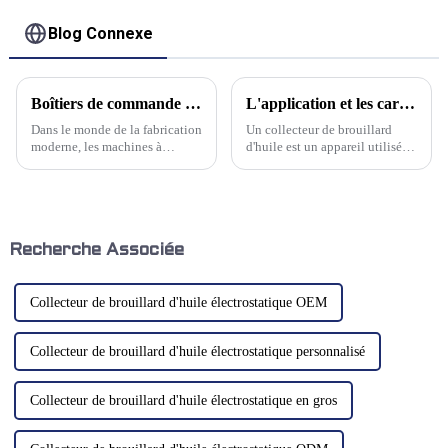
Blog Connexe
Boîtiers de commande en porte-à-faux pour machines CNC : une introduction complète
L'application et les caractéristiques des collecteurs de purificateurs de brouillard d'huile ?
Dans le monde de la fabrication
Un collecteur de brouillard
moderne, les machines à
d'huile est un appareil utilisé
commande numérique par
pour purifier les polluants tels
ordinateur (CNC) jouent un
que les brouillards d'huile, les
rôle essentiel. Au cœur de ces
brouillards d'eau ou les
machines de pointe se trouve le
poussières générés par les
boîtier de commande
équipements de traitement
cantilever, un composant
mécanique. Il peut être installé
Recherche Associée
essentiel…
sur les équipements de
traitement mécanique…
Collecteur de brouillard d'huile électrostatique OEM
Collecteur de brouillard d'huile électrostatique personnalisé
Collecteur de brouillard d'huile électrostatique en gros