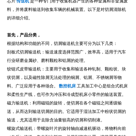
芯片
传送机
是一种专门用于收集机器产生的各种金属和非金属废
料，并将废料输送到收集车辆的机械装置。以下是对切屑清除机
的详细介绍。
首先，产品分类
，
根据结构和功能的不同，切屑输送机主要可分为以下几类：
刮板式切屑​​输送机：输送速度选择范围广，效率高，适用于汽车
行业研磨金属砂、磨料颗粒和铝屑的处理。
铰链式皮带输送机：主要用于收集和输送各种轧制、颗粒状、块
状切屑，以及磁性除屑无法处理的铜屑、铝屑、不锈钢屑等物
料。广泛应用于各种场合。
数控机床
工具加工中心是组合式机床
和柔性生产线，也可作为冲压和冷成型机床小零件的输送装置。
磁力输送机：利用磁辊的旋转，使切屑在各个磁辊之间逐级输
送，从而达到输送切屑的目的。它适用于湿法加工中粉状切屑的
输送，尤其适用于去除含油量较高的切屑和切削液。
螺旋式输送机：带螺旋叶片的旋转轴由减速机驱动，将物料向前