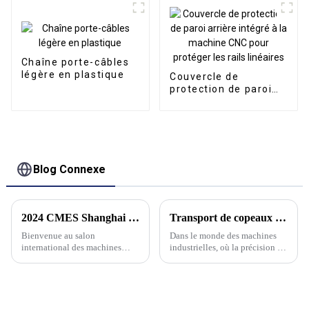
Chaîne porte-câbles
légère en plastique
Couvercle de
protection de paroi
arrière intégré à la
machine CNC pour
protéger les rails
linéaires
Blog Connexe
2024 CMES Shanghai - Bienvenue sur notre stand 4D34
Transport de copeaux robuste : convoyeurs de copeaux métalliques robustes pour applications exigeantes
Bienvenue au salon
Dans le monde des machines
international des machines
industrielles, où la précision et
industrielles CMES de
l'efficacité sont primordiales, le
Shanghai
rôle d'un convoyeur de
copeaux fiable est primordial.
Chez Kwlid, nous comprenons
les défis auxquels l'homme est