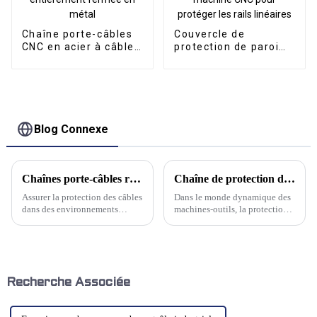
Chaîne porte-câbles
Couvercle de
CNC en acier à câble
protection de paroi
TLG entièrement
arrière intégré à la
fermée en métal
machine CNC pour
protéger les rails
linéaires
Blog Connexe
Chaînes porte-câbles résistantes à la corrosion : une solution fiable
Chaîne de protection de câble flexible en acier au carbone TL : une synthèse de résistance et de flexibilité
Assurer la protection des câbles
Dans le monde dynamique des
dans des environnements
machines-outils, la protection
difficiles est une priorité
des câbles et flexibles est
absolue pour les secteurs
essentielle. La chaîne porte-
d'activité, de la fabrication aux
câbles flexible en acier au
opérations maritimes. Les
carbone TL de Kwlid est la
chaînes porte-câbles,
référence absolue.
essentielles au guidage et à la
Recherche Associée
protection des câbles, ...