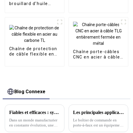
brouillard d'huile
électrostatique
intelligent
Chaîne de protection
Chaîne porte-câbles
de câble flexible en
CNC en acier à câble
acier au carbone TL
TLG entièrement
fermée en métal
Blog Connexe
Fiables et efficaces : systèmes de convoyeurs à chaîne hautes performances pour une manutention optimisée des matériaux
Les principales applications et caractéristiques des boîtiers de commande en porte-à-faux
Dans un monde manufacturier
Le boîtier de commande en
en constante évolution, une
porte-à-faux est un équipement
manutention efficace des
courant dans le domaine du