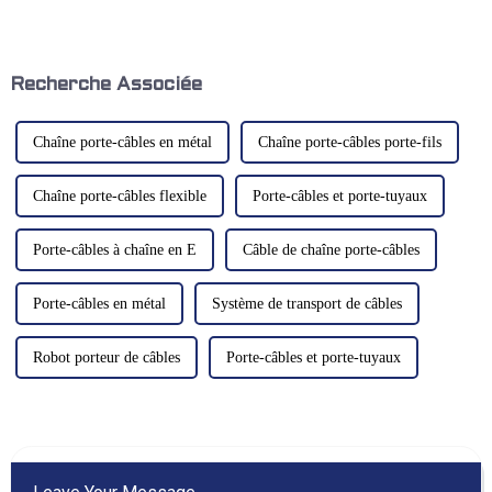
matériaux est essentielle pour
contrôle de l'automatisation
maximiser la productivité et
industrielle, principalement
minimiser les temps d'arrêt. Que
utilisé pour l'installation et la
ce soit dans les ateliers de
protection de divers
métallurgie, les usines de
composants électriques et
Recherche Associée
machines-outils ou autres…
électroniques ainsi que pour le
contrôle...
Chaîne porte-câbles en métal
Chaîne porte-câbles porte-fils
Chaîne porte-câbles flexible
Porte-câbles et porte-tuyaux
Porte-câbles à chaîne en E
Câble de chaîne porte-câbles
Porte-câbles en métal
Système de transport de câbles
Robot porteur de câbles
Porte-câbles et porte-tuyaux