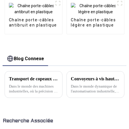
Chaîne porte-câbles
Chaîne porte-câbles
antibruit en plastique
légère en plastique
Blog Connexe
Transport de copeaux robuste : convoyeurs de copeaux métalliques robustes pour applications exigeantes
Convoyeurs à vis haute performance : pour une manutention fiable des matériaux
Dans le monde des machines
Dans le monde dynamique de
industrielles, où la précision et
l'automatisation industrielle,
l'efficacité sont primordiales, le
une manutention efficace des
rôle d'un convoyeur de
matériaux est primordiale pour
copeaux fiable est primordial.
maintenir la fluidité et la
Chez Kwlid, nous comprenons
productivité opérationnelles.
les défis auxquels l'homme est
Parmi la multitude de solutions
confronté…
de convoyage disponibles,…
Recherche Associée