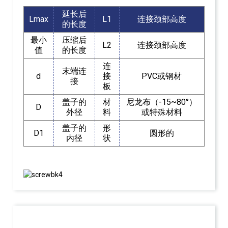
延长后
Lmax
L1
连接颈部高度
的长度
最小
压缩后
L2
连接颈部高度
值
的长度
连
末端连
d
接
PVC或钢材
接
板
盖子的
材
尼龙布（-15~80°）
D
外径
料
或特殊材料
盖子的
形
D1
圆形的
内径
状