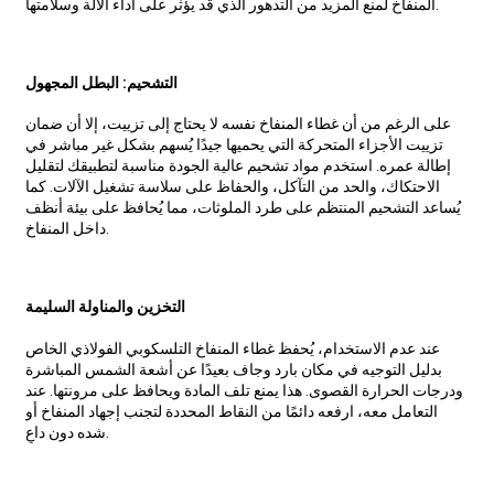
المنفاخ لمنع المزيد من التدهور الذي قد يؤثر على أداء الآلة وسلامتها.
التشحيم: البطل المجهول
على الرغم من أن غطاء المنفاخ نفسه لا يحتاج إلى تزييت، إلا أن ضمان
تزييت الأجزاء المتحركة التي يحميها جيدًا يُسهم بشكل غير مباشر في
إطالة عمره. استخدم مواد تشحيم عالية الجودة مناسبة لتطبيقك لتقليل
الاحتكاك، والحد من التآكل، والحفاظ على سلاسة تشغيل الآلات. كما
يُساعد التشحيم المنتظم على طرد الملوثات، مما يُحافظ على بيئة أنظف
داخل المنفاخ.
التخزين والمناولة السليمة
عند عدم الاستخدام، يُحفظ غطاء المنفاخ التلسكوبي الفولاذي الخاص
بدليل التوجيه في مكان بارد وجاف بعيدًا عن أشعة الشمس المباشرة
ودرجات الحرارة القصوى. هذا يمنع تلف المادة ويحافظ على مرونتها. عند
التعامل معه، ارفعه دائمًا من النقاط المحددة لتجنب إجهاد المنفاخ أو
شده دون داعٍ.