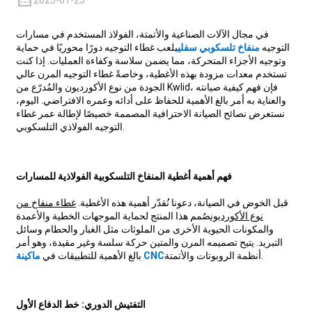
2025-01-23
في مجال الآلات الصناعية والأتمتة، الفولاذ المستخدم في مسارات
التوجيه
منفاخ تلسكوبي سفلي
يلعب غطاء التوجيه دورًا محوريًا في حماية
وتوجيه الأجزاء المتحركة، مما يضمن سلاسة وكفاءة العمليات. إذا كنت
تستخدم معدات مزودة بهذه الأغطية، وخاصةً غطاء التوجيه المرن عالي
الجودة من نوع الأكورديون والمُدرّع من Kwlid، فإن فهم كيفية صيانته
والعناية به أمر بالغ الأهمية للحفاظ على أدائه وعمره الافتراضي. اليوم،
نستعرض نصائح الصيانة الاحترافية المصممة خصيصًا لإطالة عمر غطاء
التوجيه الفولاذي التلسكوبي.
فهم أهمية أغطية المنفاخ التلسكوبية الفولاذية للمسارات
قبل الخوض في الصيانة، دعونا نُقدّر أهمية هذه الأغطية.
غطاء منفاخ من
نوع الأكورديون
صُمم هذا المنتج لحماية الموجهات الخطية والأعمدة
والمكونات الحيوية الأخرى من الملوثات مثل الغبار والحطام وسائل
التبريد. يتيح تصميمه المرن والمتين حركة سلسة وغير مقيدة، وهو أمر
أنظمة الروبوتات والأتمتة.
ماكينة CNC
بالغ الأهمية للتطبيقات في
التفتيش الدوري: خط الدفاع الأول