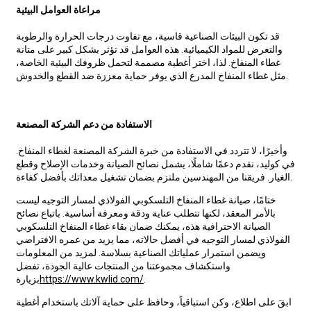
مراعاة العوامل البيئية
قد تكون البيئات الصناعية قاسية، مع تفاوت درجات الحرارة والرطوبة
والتعرض للمواد الكيميائية. هذه العوامل قد تؤثر بشكل كبير على متانة
غطاء المنفاخ. لذا، اختر أغطية مصممة لتحمل ظروفك البيئية الخاصة،
مثل غطاء المنفاخ المدرع الذي يوفر حماية معززة ضد القطع والخدوش.
الاستفادة من دعم الشركة المصنعة
وأخيرًا، لا تتردد في الاستفادة من خبرة الشركة المصنعة لغطاء المنفاخ.
في كوليد، نقدم دعمًا شاملًا، يشمل نصائح الصيانة وخدمات الإصلاح وقطع
الغيار. فريقنا من المهندسين ملتزم بضمان تشغيل معداتك بأفضل كفاءة.
ختامًا، صيانة غطاء المنفاخ التلسكوبي الفولاذي لمسار التوجيه ليست
بالأمر المعقد، لكنها تتطلب عناية ودقة ومعرفة أساسية. باتباع نصائح
الصيانة الاحترافية هذه، يمكنك ضمان بقاء غطاء المنفاخ التلسكوبي
الفولاذي لمسار التوجيه في أفضل حالاته، مما يزيد من عمره الافتراضي
ويضمن استمرار عملياتك الصناعية بسلاسة. لمزيد من المعلومات
واستكشاف مجموعتنا من المنتجات عالية الجودة، تفضل
.
https://www.kwlid.com/
بزيارة
ابقَ على اطلاع، وكن استباقياً، وحافظ على حماية آلاتك باستخدام أغطية