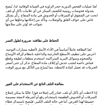
تُعدّ عمليات الفحص الدورية حجر الزاوية في الصيانة الوقائية. لذا، يُنصح
بجدولة فحوصات روتينية للكشف المبكر عن أي علامات تآكل أو تلف.
ابحث عن الشقوق أو التمزقات أو الخدوش في مادة المنفاخ. ركّز بشكل
خاص على حواف الغلق والوصلات، وتأكد من إحكامها وخلوّها من أي
شوائب قد تُؤثر على سلامتها.
الحفاظ على نظافته: ضرورة لطول العمر
تُعدّ النظافة عاملاً أساسياً في الأداء الأمثل لأغطية مسارات التوجيه.
احرص على تنظيف الأسطح الخارجية والداخلية بانتظام لإزالة الأوساخ
والشحوم وسوائل التبريد المتراكمة. استخدم منظفات لطيفة وقطع
قماش ناعمة لتجنب خدش أو إتلاف مادة المنفاخ. تذكر أن حتى أصغر
الجزيئات قد تعمل كمادة كاشطة، مما يُسرّع من التآكل مع مرور الوقت.
معالجة التلف الناتج عن الاستخدام على الفور
إذا لاحظت أي تآكل أو تلف، فبادر إلى إصلاحه فورًا. غالبًا ما يمكن إصلاح
التمزقات أو الخدوش الطفيفة باستخدام رقع أو أشرطة لاصقة مصممة
خصيصًا لهذا الغرض. أما في حالة التلف الكبير، فيُنصح باستبدال غطاء