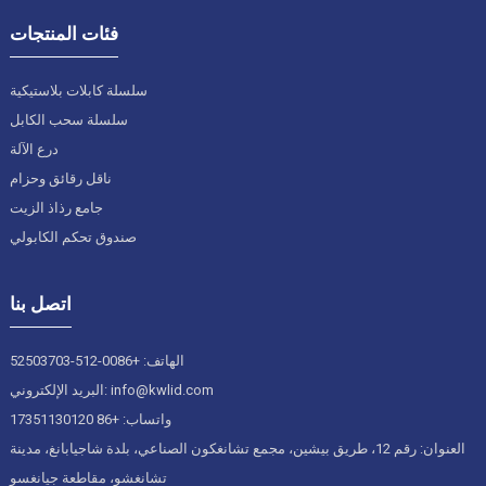
فئات المنتجات
سلسلة كابلات بلاستيكية
سلسلة سحب الكابل
درع الآلة
ناقل رقائق وحزام
جامع رذاذ الزيت
صندوق تحكم الكابولي
اتصل بنا
الهاتف: +0086-512-52503703
البريد الإلكتروني: info@kwlid.com
واتساب: +86 17351130120
العنوان: رقم 12، طريق بيشين، مجمع تشانغكون الصناعي، بلدة شاجيابانغ، مدينة
تشانغشو، مقاطعة جيانغسو