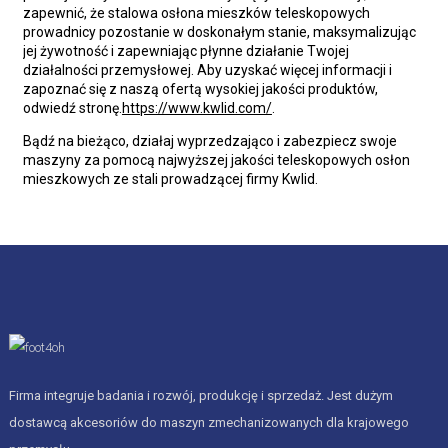
zapewnić, że stalowa osłona mieszków teleskopowych
prowadnicy pozostanie w doskonałym stanie, maksymalizując
jej żywotność i zapewniając płynne działanie Twojej
działalności przemysłowej. Aby uzyskać więcej informacji i
zapoznać się z naszą ofertą wysokiej jakości produktów,
odwiedź stronę.
https://www.kwlid.com/
.
Bądź na bieżąco, działaj wyprzedzająco i zabezpiecz swoje
maszyny za pomocą najwyższej jakości teleskopowych osłon
mieszkowych ze stali prowadzącej firmy Kwlid.
Firma integruje badania i rozwój, produkcję i sprzedaż. Jest dużym
dostawcą akcesoriów do maszyn zmechanizowanych dla krajowego