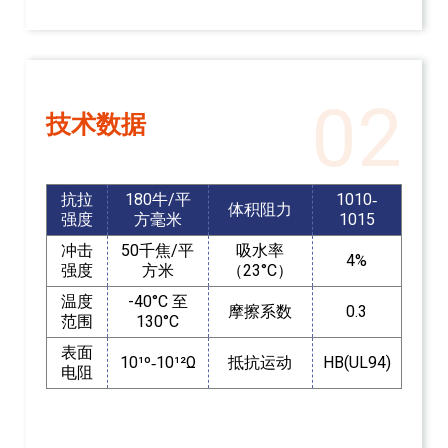
02
技术数据
抗拉
180牛/平
1010‐
体积阻力
强度
方毫米
1015
冲击
50千焦/平
吸水率
4%
强度
方米
（23°C）
温度
-40°C 至
摩擦系数
0.3
范围
130°C
表面
10¹º‐10¹²Ω
抵抗运动
HB(UL94)
电阻