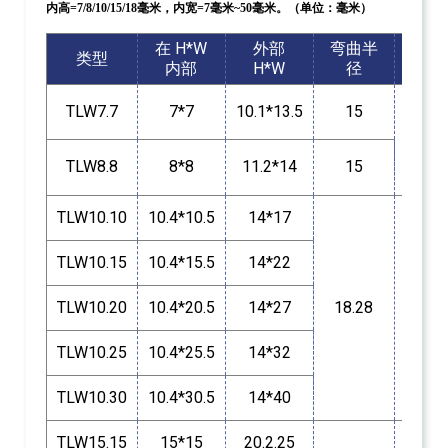
内高=7/8/10/15/18毫米，内宽=7毫米~50毫米。（单位：毫米）
在 H*W
外部
弯曲半
结
类型
内部
H*W
径
构
桥
TLW7.7
7*7
10.1*13.5
15
单
位
音
TLW8.8
8*8
11.2*14
15
高
TLW10.10
10.4*10.5
14*17
TLW10.15
10.4*15.5
14*22
桥
单
TLW10.20
10.4*20.5
14*27
18.28
位
音
高
TLW10.25
10.4*25.5
14*32
TLW10.30
10.4*30.5
14*40
TLW15.15
15*15
20.2.25